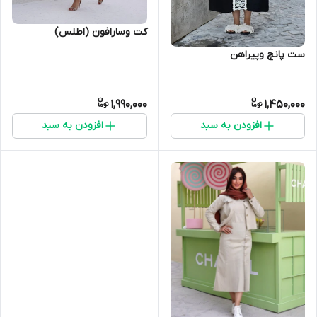
کت وسارافون‌ (اطلس)
ست پانچ وپیراهن
1,990,000
1,450,000
افزودن به سبد
افزودن به سبد