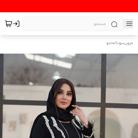
مزون‌سودا
/
مانتو