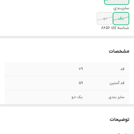
سایزبندی
یک
دو
شناسه کالا
8656
مشخصات
قد
79
قد آستین
۵۹
سایز بندی
یک ؛دو
توضیحات