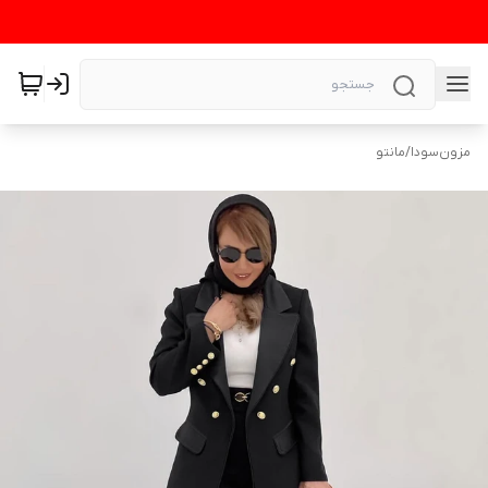
مزون‌سودا
/
مانتو