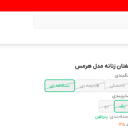
فتان زنانه مدل هرمس
گبندی
مشکی
سرمه ای
نسکافه ای
یزبندی
یک
دو
ته‌بندی
:
پیراهن
د
:
۱۲۵