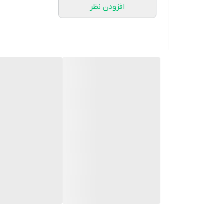
افزودن نظر
قیمت عمده 660/000
هزینه ارسال : 70/000
زمان ارسال فوری