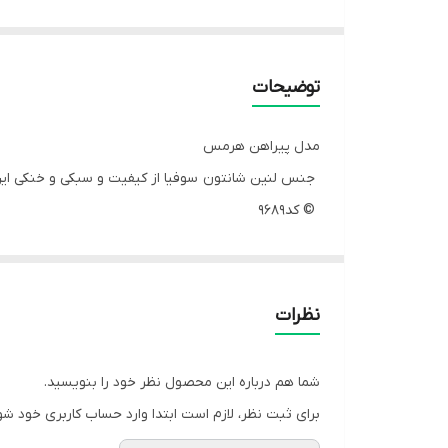
توضیحات
مدل پیراهن هرمس
جنس لنین شانتون سوفیا از کیفیت و سبکی و خنکی این 
© کد9689
سایز یک و دو
سایز یک مناسب 36..38..40..42
سایز دو مناسب 44..46..48..50
نظرات
رنگبندی: مشکی ..سرمه ای.. نسکافه ای
قد 125
شما هم درباره این محصول نظر خود را بنویسید.
قیمت تکی:730/000
برای ثبت نظر، لازم است ابتدا وارد حساب کاربری خود شو
قیمت همکاری690/000