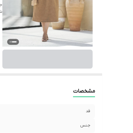
ج
شن
مشخصات
قد
جنس