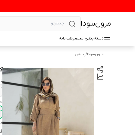
مزون‌سودا
دسته‌بندی محصولات
خانه
مزون‌سودا
/
پیراهن
ک
رن
سا
دس
ق