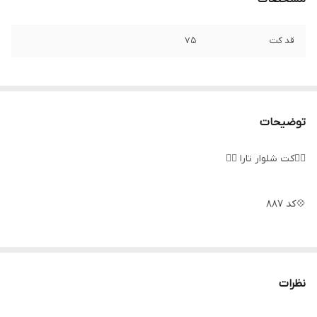
قد کت
۷۵
توضیحات
❤️‍🔥کت شلوار تارا ❤️‍🔥
💠کد 887
💠 جنس : مازراتی درجه یک جلو کار بخاطر ایستایی بهتر لایی پرشین
استفاده شده
نظرات