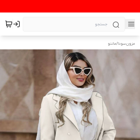
مزون‌سودا
/
مانتو