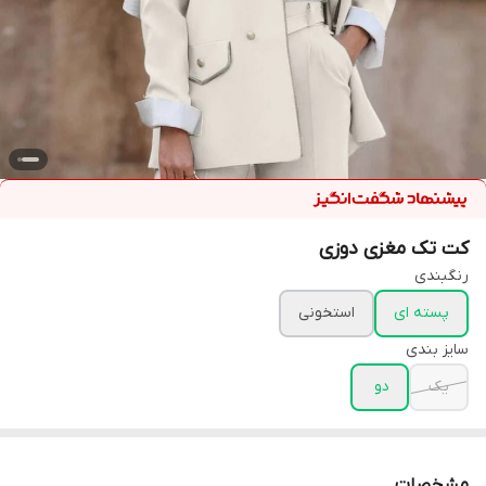
کت تک مغزی دوزی
رنگبندی
پسته ای
استخونی
سایز بندی
یک
دو
مشخصات