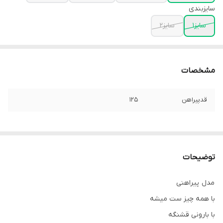
سایزبندی
سایز۱
سایز۲
مشخصات
قدپیراهن
۱۲۵
توضیحات
مدل پیراهنی
با همه چیز ست میشه
با بارونی قشنگه