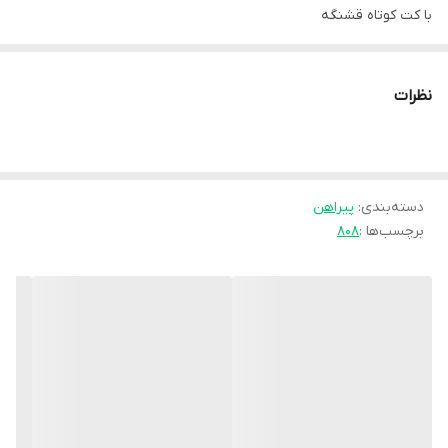
با کت کوتاه قشنگه
با بوت قشنگه
با کت لی قشنگه
نظرات
❌️کت نداره
جنس کار پشمی
© کد 808
سایز 1; 2
دسته‌بندی
:
پیراهن
برچسب‌ها :
۸۰۸
سایز یک مناسب 38.40.42.44
سایز دو مناسب 46.48.50
مشکی. کرم.سفید
قد 125