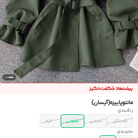
مانتوپاییزه(آیسان)
رنگبندی
مشکی
خلبانی
لیمویی
کرم
سایزبندی