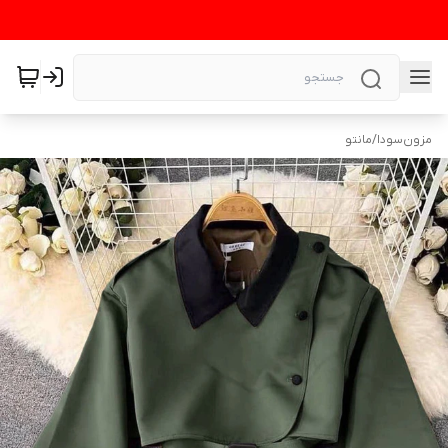
مزون‌سودا
/
مانتو