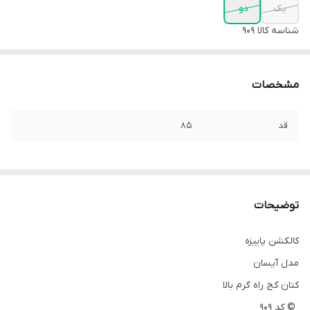
یک
دو
شناسه کالا
909
مشخصات
قد
۸۵
توضیحات
کالکشن پاییزه
مدل آیسان
کتان کج راه گرم بالا
© کد 909