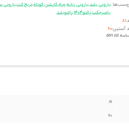
چسب‌ها :
بارونی بلند
،
بارونی زنانه
،
چرم
،
کاپشن کوتاه
،
ترنج کت
،
بارونی سا
بامبرجکت
،
پالتو۱۴۰۴
،
پالتوبلند
د
:
۸۱
د آستین
:
۶۰
اسه کالا
51119
۸۱
۶۰