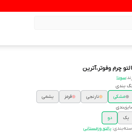
التو چرم وفوتر،آترین
ند:
سودا
نگ بندی
مشکی
نارنجی
قرمز
یشمی
یزبندی
یک
دو
ته‌بندی
:
پالتو وزمستانی