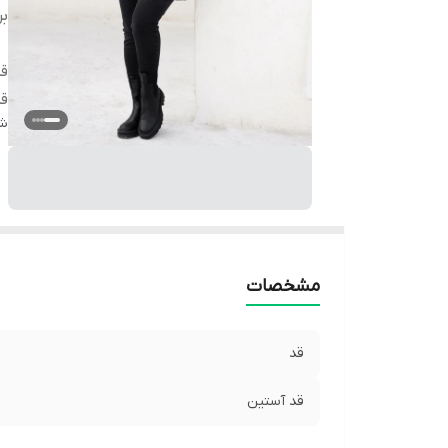
بر
ق
ق
شن
مشخصات
قد
قد آستین