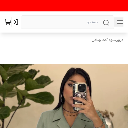
مزون‌سودا
/
کت ودامن