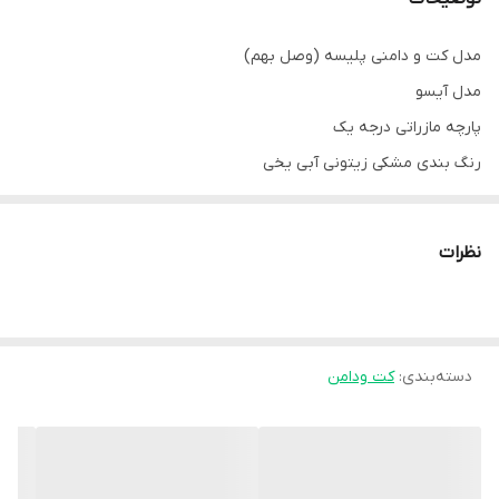
مدل کت و دامنی پلیسه (وصل بهم)
مدل آیسو
پارچه مازراتی درجه یک
رنگ بندی مشکی زیتونی آبی یخی
سایز بندی: یک .دو
سایز یک 38 تا 42
نظرات
سایز دو 44 تا 48
قد 120
تضمین دوخت و کیفیت پارچه
قیمت تکی: 690/000
دسته‌بندی
:
کت ودامن
قیمت همکاری 950/000
قیمت عمده 900/000
هزینه ارسال 60/000