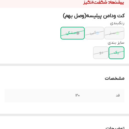
کت ودامن پیلیسه(وصل بهم)
رنگبندی
سبز
آبی
مشکی
سایز بندی
یک
دو
مشخصات
قد
۱۲۰
توضیحات