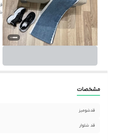
قد
شن
مشخصات
قدشومیز
قد شلوار