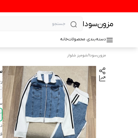
مزون‌سودا
دسته‌بندی محصولات
خانه
مزون‌سودا
/
شومیز شلوار
س
رن
سا
دس
ق