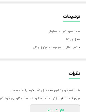
توضیحات
ست سویشرت وشلوار
مدل:روشا
‌جنس عالی و مرغوب طبق ژورنال
کد 6987
سایز 1مناسب 38.40.42
سایز 2مناسب 44.46
نظرات
رنگبندی سفید آبی؛مشکی آبی
قد شوميز 55
شما هم درباره این محصول نظر خود را بنویسید.
قد شلوار 108
برای ثبت نظر، لازم است ابتدا وارد حساب کاربری خود شو
زمان ارسال فوری
افزودن نظر