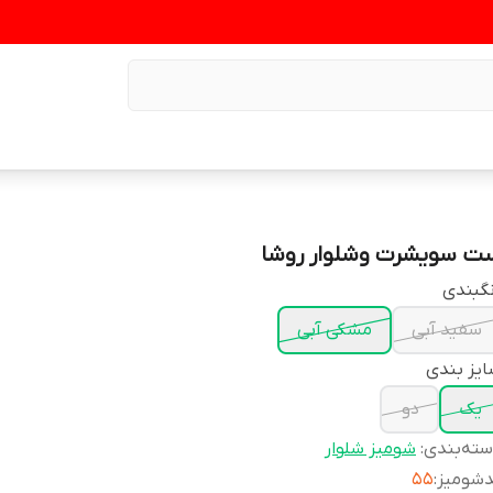
ت سویشرت وشلوار روشا
گبندی
سفید آبی
مشکی آبی
یز بندی
یک
دو
ته‌بندی
:
شومیز شلوار
دشومیز
:
۵۵