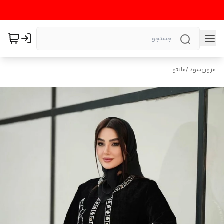
مزون‌سودا
/
مانتو