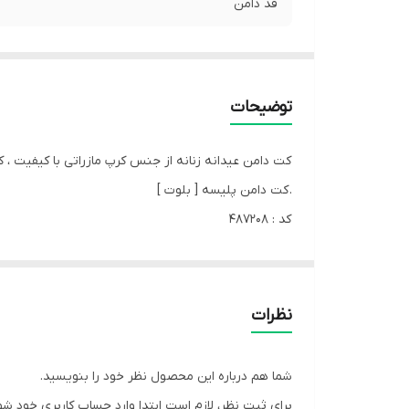
قد دامن
توضیحات
کت دامن عیدانه زنانه از جنس کرپ مازراتی با کیفیت ، ک
. کت دامن پلیسه [ بلوت ]
کد : 487208
سایز : 1مناسب 38.40.42.44
سایز : 2مناسب 46.48.50.52
رنگبندی : 4 رنگ
نظرات
جنس : کرپ مازراتی
قد کت : 58
شما هم درباره این محصول نظر خود را بنویسید.
قد دامن : 88
برای ثبت نظر، لازم است ابتدا وارد حساب کاربری خود شو