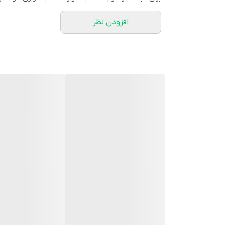
💲قیمت تکی: 1/230
افزودن نظر
💲قیمت همکاری: 1/190
💲قیمت عمده : 1/150
💲هزینه ارسال:60/000
زمان ارسال فوری