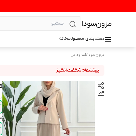
مزون‌سودا
دسته‌بندی محصولات
خانه
مزون‌سودا
/
کت ودامن
ک
رن
سا