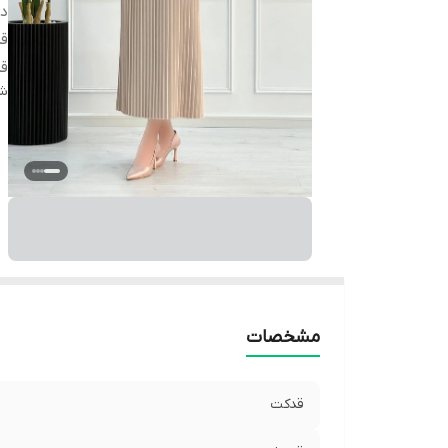
دس
ق
قد
شن
مشخصات
قدکت