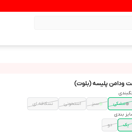
ت ودامن پلیسه (بلوت)
گبندی
مشکی
سبز
استخونی
نسکافه ای
یز بندی
یک
دو