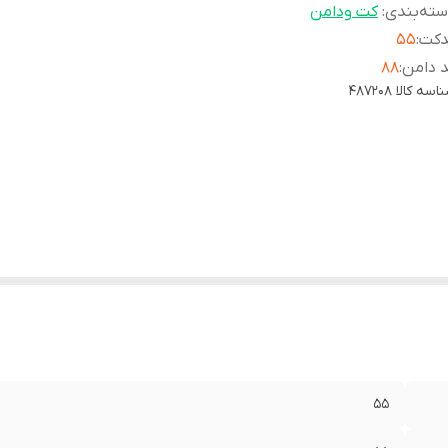
ته‌بندی
:
کت ودامن
دکت
:
۵۵
 دامن
:
۸۸
اسه کالا
487208
۵۵