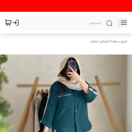
مزون‌سودا
/
شومیز شلوار