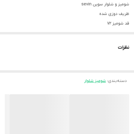
شومیز و شلوار سوین sevin
ظریف دوزی شده
قد شوميز ۷۲
قد شلوار ۱۰۵
قد مدل ۱۷۲ سانت
نظرات
سایزبندی۱.۲
سایز۱مناسب ۳۸.۴۰.۴۲
سایز۲مناسب ۴۴.۴۶.۴۸
دسته‌بندی
:
شومیز شلوار
جنس پارچه[ لنین شانتون سوفیا] بسیار سبک و خوش حالت
قیمت تکی:730/000
قیمت همکاری690/000
قیمت عمده 660/000
هزینه ارسال 60/000
زمان ارسال 7روز کاری