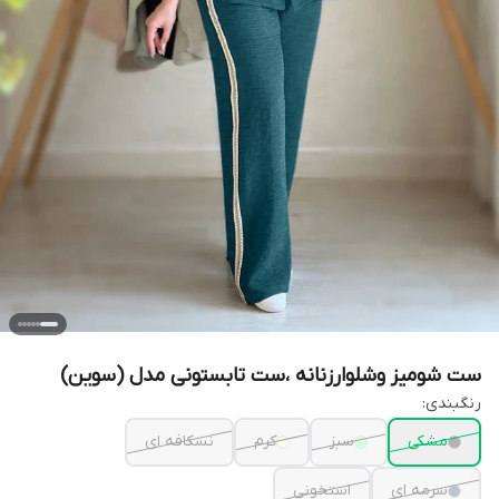
ست شومیز وشلوارزنانه ،ست تابستونی مدل (سوین)
رنگبندی:
مشکی
سبز
کرم
نسکافه ای
سرمه ای
استخونی