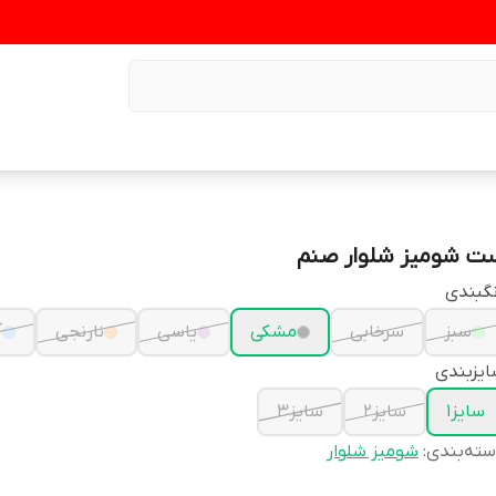
ت شومیز شلوار صنم
گبندی
سبز
سرخابی
مشکی
یاسی
نارنجی
آ
یزبندی
سایز۱
سایز۲
سایز۳
ته‌بندی
:
شومیز شلوار