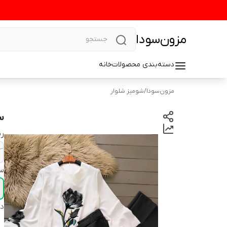
مزون‌سودا
دسته‌بندی محصولات
خانه
مزون‌سودا
/
شومیز شلوار
س
رن
سا
دس