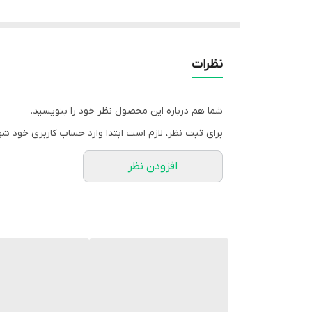
🔸️ شومیز شلوار سنم
‌🔸️جنس شومیز کرپ الیزاخیلی لطیف
🔸️جنس شلوار کرپ مازراتی وارداتی
نظرات
🔸️© کد 695
شما هم درباره این محصول نظر خود را بنویسید.
🔸️سایز 1 مناسب 38 .40 .
برای ثبت نظر، لازم است ابتدا وارد حساب کاربری خود شو
🔸️سایز 2 مناسب 42.44
افزودن نظر
🔸️سایر 3مناسب 46.48
🔸️ رنگبندی طبق ژورنال
🔸️قد شوميز 60
🔸️قد استین 54
🔸️قد شلوار 100