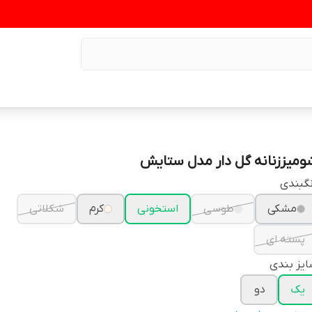
ومیززنانه گل دار مدل ستایش
گبندی
مشکی
طوسی
استخونی
کرم
شکلاتی
پسته ای
یز بندی
یک
دو