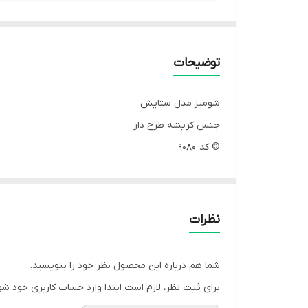
توضیحات
شومیز مدل ستایش
جنس کریشه طرح دار
© کد 9080
سایز 1 و 2
سایز 1 مناسب ۳۶. ۳۸و۴۰و۴۲
سایز 2 مناسب ۴۴و۴۶و۴۸
نظرات
رنگبندی مشکی . استخوانی. پسته ای .طوسی . کرم . شکل
قد 80
شما هم درباره این محصول نظر خود را بنویسید.
قیمت تکی 485/000
برای ثبت نظر، لازم است ابتدا وارد حساب کاربری خود شو
قیمت همکاری 545/000