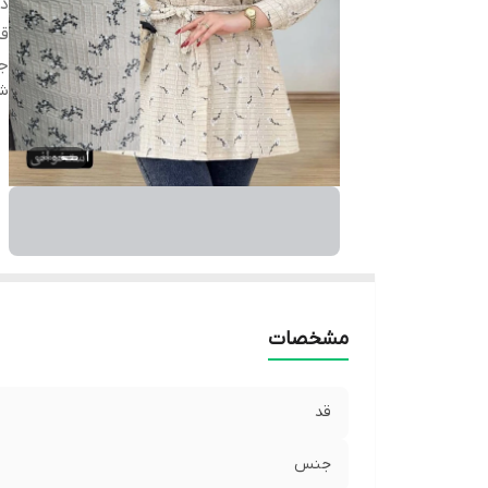
دس
ق
ج
شن
مشخصات
قد
جنس