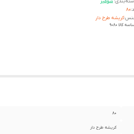
ته‌بندی
:
شومیز
د
:
۸۰
نس
:
کریشه طرح دار
اسه کالا
9080
۸۰
کریشه طرح دار