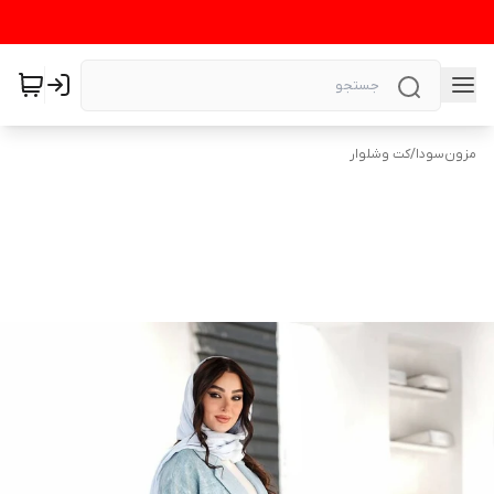
مزون‌سودا
/
کت وشلوار