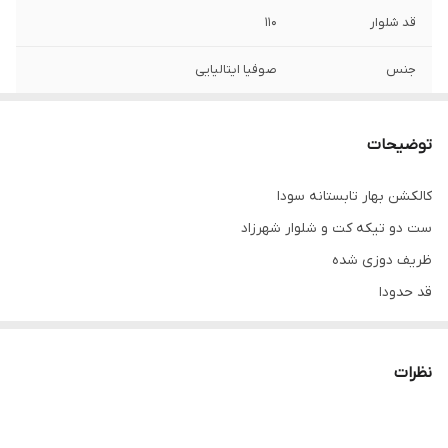
قد شلوار
۱۱۰
جنس
صوفیا ایتالیایی
توضیحات
کالکشن بهار تابستانه سودا
ست دو تیکه کت و شلوار شهرزاد
ظریف دوزی شده
قد حدودا
قد کت 60
قد شلوار 110
نظرات
قد مدل 172سانت
سایزبندی1.2