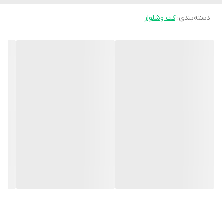
سایز1مناسب 38.40.42
سایز2مناسب 44.46.48
دسته‌بندی
:
کت وشلوار
جنس پارچه[ صوفیا ایتالیایی درجه یک] بسیار سبک و خوش حالت
جلو کت با تک دکمه بسته میشه
شلوار جیب قابل استفاده دارد جلو شلوار زیپ و دکمه و پشت شلوار کش
دارد
قیمت تک: 1/030/000
قیمت همکاری990/000
قیمت عمده 950/000
هزینه ارسال 60/000
زمان ارسال ۱۰ روزکاری