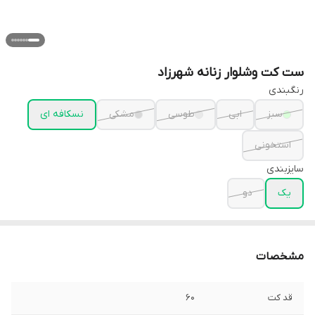
ست کت وشلوار زنانه شهرزاد
رنگبندی
سبز
ابی
طوسی
مشکی
نسکافه ای
استخونی
سایزبندی
یک
دو
مشخصات
قد کت
۶۰