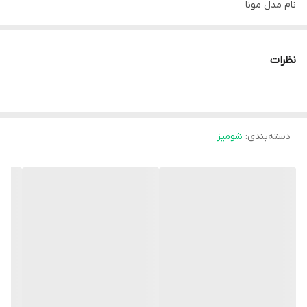
نام مدل مونا
قد حدودا 65
قد مدل 172سانت
نظرات
سایزبندی1.2
سایز1مناسب 38.40.42
سایز2مناسب 44.46.48
دسته‌بندی
:
شومیز
جنس پارچه[ صوفیا ایتالیایی درجه یک] بسیار سبک و خوش حالت
جلو شومیز با دکمه بسته میشه
قیمت تکی: 630/000
قیمت همکاری590/000
قیمت عمده 550/000
هزینه ارسال 60/000
زمان ارسال ۵روز پس از ثبت