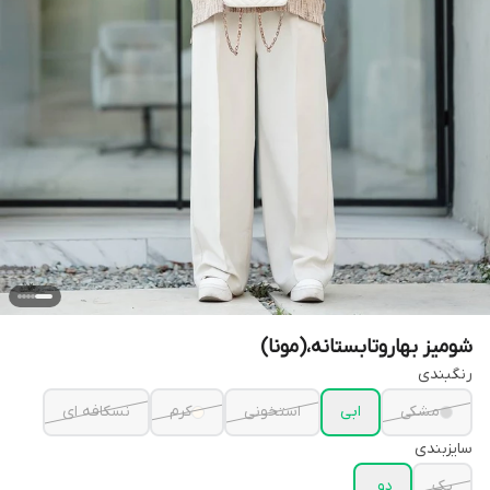
شومیز بهاروتابستانه،(مونا)
رنگبندی
مشکی
ابی
استخونی
کرم
نسکافه ای
سایزبندی
یک
دو