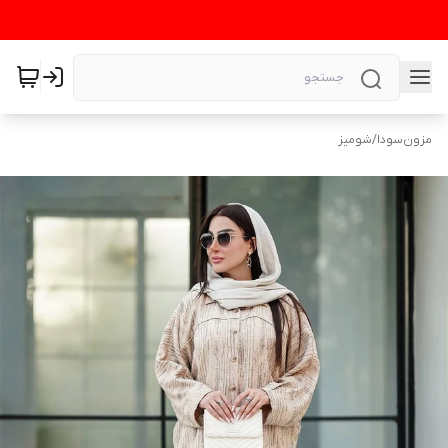
مزون‌سودا
/
شومیز