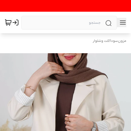
مزون‌سودا
/
کت وشلوار