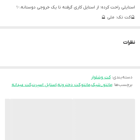
استایلی راحت کرده؛ از استایل کاری گرفته تا یک خروجی دوستانه.✨️
🔮کت تک: ملی 🔮
📍کد 93990
🔸️ جنس : مازراتی درجه یک جلو کار بخاطر ایستایی بهتر لایی پرشین
نظرات
استفاده شده
📍سایزبندی : 1/2
🔸️سایز یک مناسب 38.40.42
دسته‌بندی
:
🔸️سایز دو مناسب 44.46.48
کت وشلوار
برچسب‌ها :
مانتو_شیک
،
مانتو
،
کت دخترونه
،
استایل اسپرت
،
کت عیدانه
🔸️ قد کت حدود: 77
🕰زمان ارسال:فوری
سورمه ای و قهوه ای ارسال 10 روز کاری بعد از ثبت
👌 کیفیت بالاتر از 🇹🇷