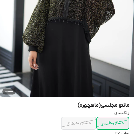
مانتو مجلسی(ماهچهره)
رنگبندی
مشکی طلایی
مشکی نقره ای
سایزبندی