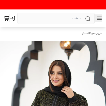
مزون‌سودا
/
مانتو