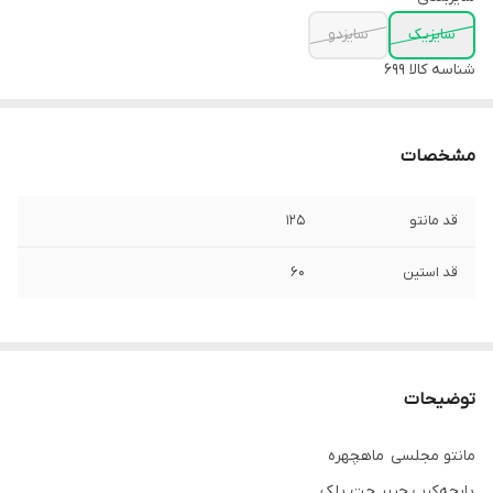
سایزیک
سایزدو
شناسه کالا
699
مشخصات
قد مانتو
۱۲۵
قد استین
۶۰
توضیحات
مانتو مجلسی ماهچهره
پارچه کرپ حریر جت بلک