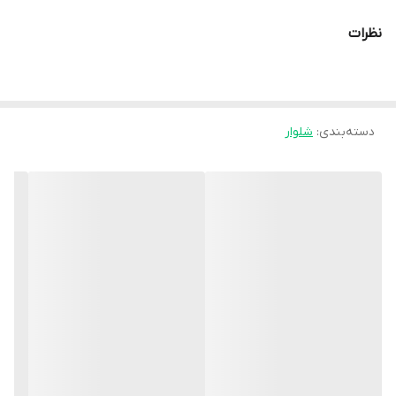
قد شلوار 95
نظرات
قیمت همکاری حراجستون 150/000
زمان ارسال فوری
هزینه ارسال 50
دسته‌بندی
:
شلوار