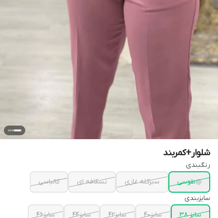
شلوار+کمربند
رنگبندی
طوسی
سبزکله غازی
نسکافه ای
کالباسی
سایزبندی
سایز ۳۸
سایز۴۰
سایز۴۲
سایز۴۴
سایز۴۶