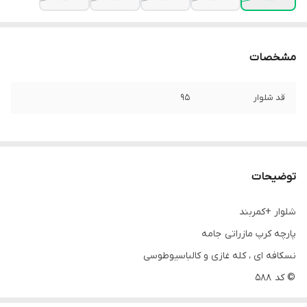
مشخصات
قد شلوار
۹۵
توضیحات
شلوار +کمربند
پارچه کرپ مازراتی جامه
نسکافه ای ، کله غازی و کالباسیوطوسی
© کد 588
سایز 38. 40. 42. 44. 46