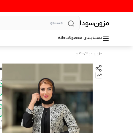
مزون‌سودا
دسته‌بندی محصولات
خانه
مزون‌سودا
/
مانتو
م
رن
سا
دس
شن