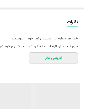
تمام کار کامل لایی پرشین N F S خورده بهترین مارک
نظرات
© کد 1004
شما هم درباره این محصول نظر خود را بنویسید.
سایز 1و2
برای ثبت نظر، لازم است ابتدا وارد حساب کاربری خود شو
1مناسب :38.40.42
افزودن نظر
2مناسب :44.46.48
قد 80
قد استین 59
قیمت همکاری: 1/990
قیمت عمده : 1/900