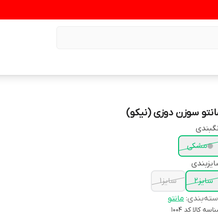
انتو سوزن دوزی (نیکو)
گبندی
مشکی
یزبندی
سایز۲
سایز۱
ته‌بندی
:
مانتو
اسه کالا
کد 1004