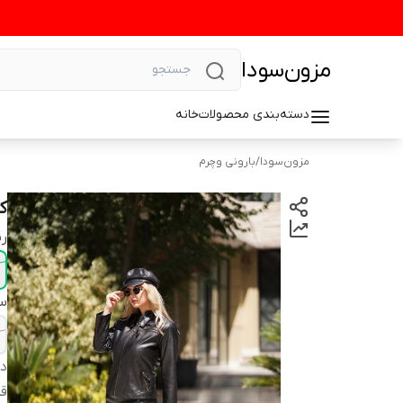
مزون‌سودا
دسته‌بندی محصولات
خانه
مزون‌سودا
/
بارونی وچرم
ک
رن
سا
دس
ق