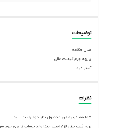
توضیحات
مدل چکامه
پارچه چرم کیفیت عالی
آستر دارد
© کد 803
سایز36و38و40و42و44و 46و48
(سایز ها جدا از هم هستن )
نظرات
تک رنگ مشکی
قد 60
شما هم درباره این محصول نظر خود را بنویسید.
ارسال۷الی ۱۰روز بعد ثبت
برای ثبت نظر، لازم است ابتدا وارد حساب کاربری خود شو