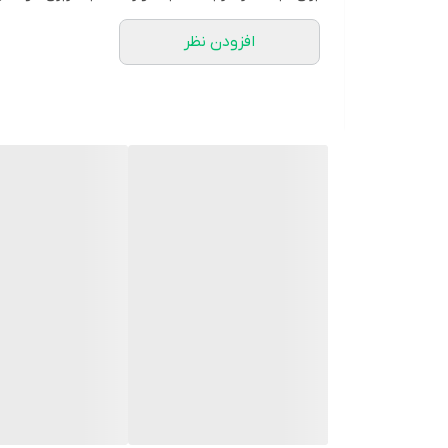
فرمول سایزبندی مدل چکامه
افزودن نظر
سایز دور سینه دور کمر دور بازو
34 80 90 38
36 85 95 40
38 90 100 42
40 95 105 44
42 100 110 46
44 105 115 48
سایز ۴۴،۴۶،۴۸ ارسال فوری
بقیه رنگها ۷ الی ۱۰ روز کاری
کانال کدها>https://t.me/sevda_cod