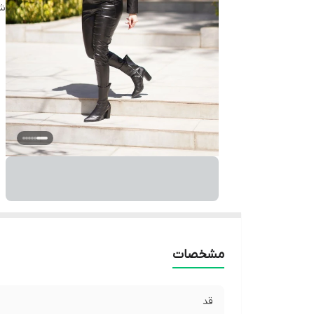
شن
مشخصات
قد