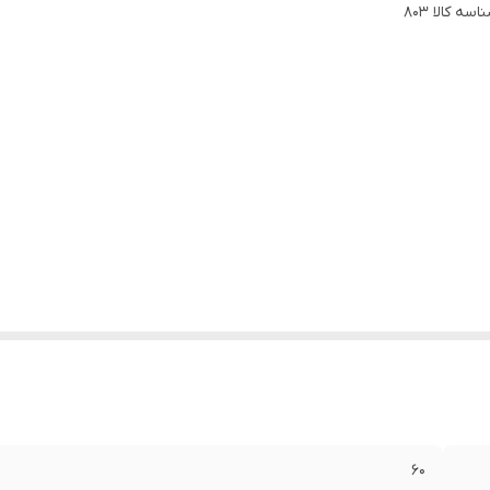
اسه کالا
803
۶۰