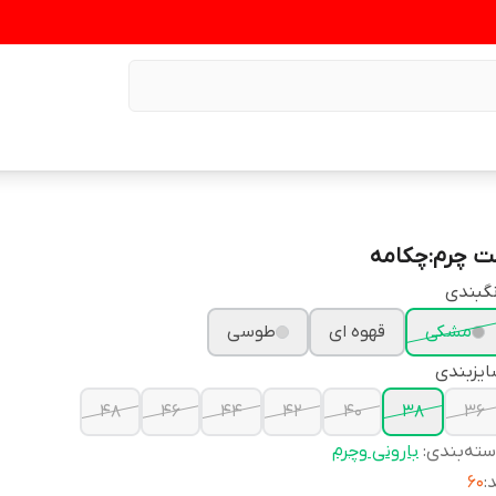
ت چرم:چکامه
گبندی
مشکی
قهوه ای
طوسی
یزبندی
۴۸
۴۶
۴۴
۴۲
۴۰
۳۸
۳۶
ته‌بندی
:
بارونی وچرم
د
:
۶۰