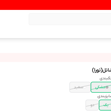
انل(نورا)
گبندی
مشکی
سفید
یزبندی
یک
دو