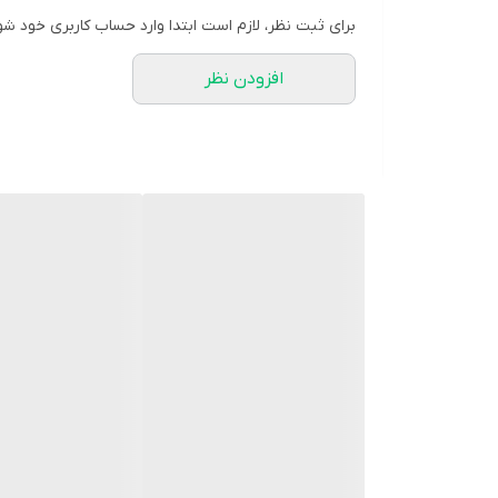
[ آستردار]
برای ثبت نظر، لازم است ابتدا وارد حساب کاربری خود شو
[سایز 1مناسب ۳۸و۴۰و ۴۲ ]
افزودن نظر
[سایز 2 مناسب ۴۴و۴۶و۴۸]
[رنگبندی مشکی..سفید ]
[ قد 78 قد استین 60 ]
[قیمت همکاری 790/000]
[قیمت عمده 750/000]
[هزینه ارسال 60/000]
[کار از لحاظ کیفیت در درجه 100]
ارسال فوری
اینستاگرام>mesonsevda_
کانال کدها>https://t.me/sevda_cod