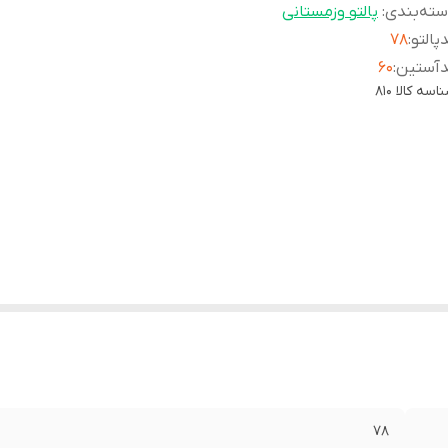
ته‌بندی
:
پالتو وزمستانی
پالتو
:
۷۸
دآستین
:
۶۰
اسه کالا
810
۷۸