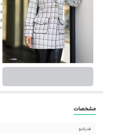
دس
قد
ق
شن
مشخصات
قدپالتو