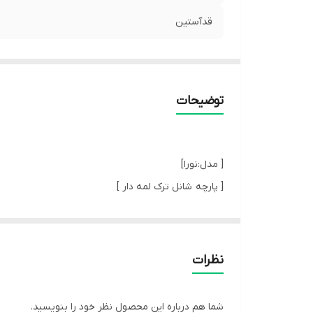
قدآستین
توضیحات
[ مدل:نورا]
[ پارچه شانل ترک لمه دار ]
[پیش کار بخاطر ایستایی بهتر لایی پرشین NFC خورده ]
[ دور کار مغزی دوزی ظریف کاری شده]
[ کد 810 ]
نظرات
[ جیب کار قابل استفاده]
[ جلوی کار با دکمه بسته میشه ]
شما هم درباره این محصول نظر خود را بنویسید.