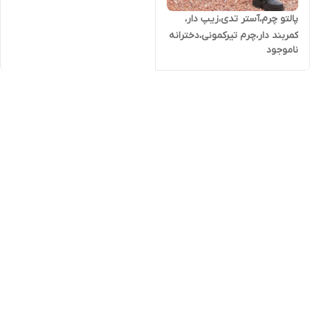
پالتو چرم،آستر تدی،زیپ دار،
کمربند دار،چرم تیرکمونی،دخترانه
ناموجود
وزنانه